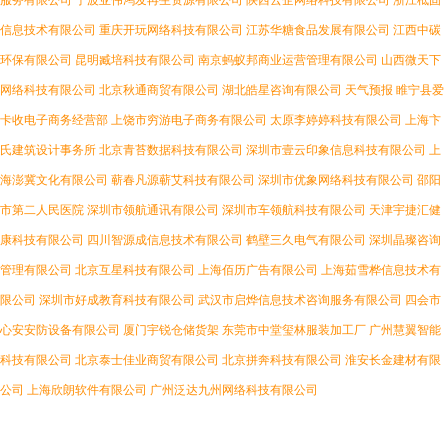
服务有限公司
宁波亚伟鸿发再生资源有限公司
陕西云企网络科技有限公司
浙江柢固
信息技术有限公司
重庆开玩网络科技有限公司
江苏华糖食品发展有限公司
江西中碳
环保有限公司
昆明臧培科技有限公司
南京蚂蚁邦商业运营管理有限公司
山西微天下
网络科技有限公司
北京秋通商贸有限公司
湖北皓星咨询有限公司
天气预报
睢宁县爱
卡收电子商务经营部
上饶市穷游电子商务有限公司
太原李婷婷科技有限公司
上海卞
氏建筑设计事务所
北京青苔数据科技有限公司
深圳市壹云印象信息科技有限公司
上
海澎冀文化有限公司
蕲春凡源蕲艾科技有限公司
深圳市优象网络科技有限公司
邵阳
市第二人民医院
深圳市领航通讯有限公司
深圳市车领航科技有限公司
天津宇捷汇健
康科技有限公司
四川智源成信息技术有限公司
鹤壁三久电气有限公司
深圳晶璨咨询
管理有限公司
北京互星科技有限公司
上海佰历广告有限公司
上海茹雪桦信息技术有
限公司
深圳市好成教育科技有限公司
武汉市启烨信息技术咨询服务有限公司
四会市
心安安防设备有限公司
厦门宇锐仓储货架
东莞市中堂玺林服装加工厂
广州慧翼智能
科技有限公司
北京泰士佳业商贸有限公司
北京拼奔科技有限公司
淮安长金建材有限
公司
上海欣朗软件有限公司
广州泛达九州网络科技有限公司