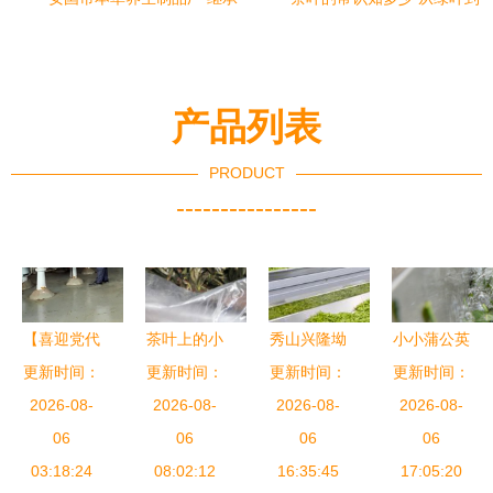
传统茶文化，科技助力健康
灵魂的蜕变
事业
产品列表
PRODUCT
----------------
【喜迎党代
茶叶上的小
秀山兴隆坳
小小蒲公英
更新时间：
会 奋进新
更新时间：
茸毛是什
茶叶加工中
更新时间：
飞撒致富梦
更新时间：
2026-08-
征程】凤
么？这可是
2026-08-
2026-08-
心正式投
2026-08-
冈:围绕绿
06
好茶的象征
06
产，助力茶
06
06
色食品抓工
03:18:24
08:02:12
产业提质增
16:35:45
17:05:20