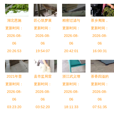
业 跑出茶
效
叶出口加速
度
湖北恩施
匠心筑梦展
精密过滤与
茶乡夷陵，
更新时间：
“订单春
茶韵——云
更新时间：
更新时间：
茶香共存
宾客云集品
更新时间：
2026-08-
茶”加工
霄县首届茶
2026-08-
源汇食品加
2026-08-
2026-08-
茗香
忙，谱写乡
06
叶加工技能
06
工厂废气处
06
06
村振兴新篇
20:26:53
大赛圆满收
19:54:07
理设备助力
20:42:01
16:00:31
章
官，诠释劳
茶企绿色发
动之美
展
2021年普
县市监局雷
浙江武义增
茶香四溢的
洱茶厂压制
更新时间：
更新时间：
霆出击 2天
更新时间：
荣茶机厂
更新时间：
绿色之选
的加工场景
2026-08-
查处3家茶
2026-08-
匠心铸就茶
2026-08-
泰兴食品加
2026-08-
06
叶加工黑工
06
叶加工机械
06
工厂污水处
06
03:23:20
厂，守护百
03:52:20
18:11:33
新标杆
理设备厂家
07:51:35