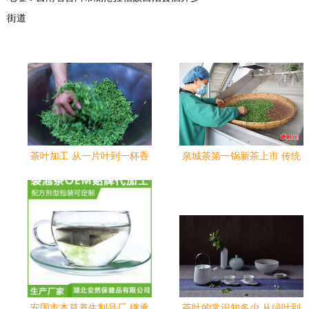
街道
茶叶加工 从一片叶到一杯香
泉城茶第一锅新茶上市 传统
的匠心之旅
工艺价值凸显 现场终拍价
16888元/斤
安国市本草养生制品厂 继承
茶叶的常识知多少 从绿叶到