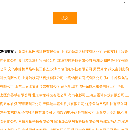
友情链接：
海南彩辉网络科技有限公司
上海定舜网络科技有限公司
云南友顺工程管
理有限公司
厦门爱米瀑广告有限公司
北京秒付科技有限公司
杭州点积网络科技有限
公司
义乌市静樵网络科技工作室
深圳市创信汇科技有限公司
周易算命
武汉鑫创麦萌
科技有限公司
上海浩埃网络科技有限公司
上海钧德京商贸有限公司
佛山市烽驿食品
有限公司
山东三滴水文化传媒有限公司
武汉新城美洁环保技术服务有限公司
洛阳一
念医疗器械有限公司
北京啸领科技有限公司
海南电影网
上海云霆裕科技有限公司
上
海昱华睿酒店管理有限公司
天津瑞丰嘉业科技有限公司
辽宁鱼游网络科技有限公司
东营市东网互联信息科技有限公司
河南缤购电子商务有限公司
上海交大高新技术股
份有限公司
南昌芳拓科技有限公司
霞浦县圣享网络科技有限公司
福建宏高人力资源